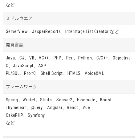
など
ミドルウエア
ServerView、JasperReports、Interstage List Creator など
開発言語
Java、C#、VB、VC++、PHP、Perl、Python、C/C++、Objective-
C、JavaScript、ASP
PL/SQL、Pro*C、Shell Script、HTML5、VoiceXML
フレームワーク
Spring、Wicket、Struts、Seasar2、Hibernate、Boost
Thymeleaf、jQuery、Angular、React、Vue
CakePHP、Symfony
など