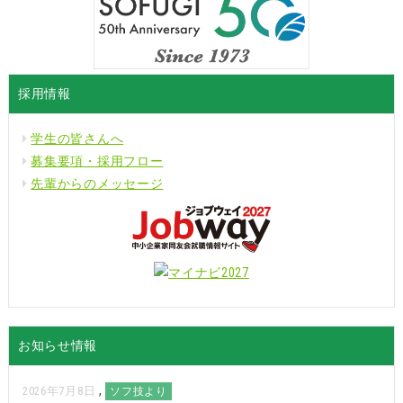
す
し
し
る
て
て
に
Twitter
LinkedIn
は
で
で
ク
共
共
リ
有
有
ッ
(新
(新
ク
し
し
採用情報
し
い
い
て
ウ
ウ
く
ィ
ィ
だ
ン
ン
学生の皆さんへ
さ
ド
ド
い
ウ
ウ
募集要項・採用フロー
(新
で
で
し
開
開
先輩からのメッセージ
い
き
き
ウ
ま
ま
ィ
す)
す)
ン
ド
ウ
で
開
き
ま
す)
お知らせ情報
,
2026年7月8日
ソフ技より