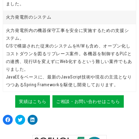
ました。
火力発電所のシステム
火力発電所内の機器保守工事を安全に実施するための支援シ
ステム。
C/Sで構築された従来のシステムをH/Wも含め、オープン化し
コストダウンを図るリプレース案件。各機器を制御するPLCと
の連携、現行UIを変えずにWeb化するという難しい案件でもあ
りました。
JavaEEをベースに、最新のJavaScript技術や現在の主流となり
つつあるSpring Frameworkを駆使し開発しております。
実績はこちら
ご相談・お問い合わせはこちら
Facebook
ク
ク
で
リ
リ
共
ッ
ッ
有
ク
ク