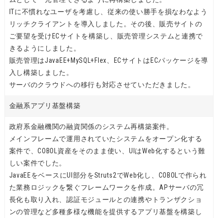
ITに不慣れなユーザを考慮し、従来の使い勝手を損なわなよう
リッチクライアントを導入しました。その後、販売サイトの
ご要望を受けECサイトを構築し、販売管理システムと連携で
きるようにしました。
販売管理はJavaEE+MySQL+Flex、ECサイトはECパッケージを導
入し構築しました。
サーバのクラウドへの移行も対応させていただきました。
金融系アプリ基盤構築
政府系金融機関の融資関係のシステム再構築案件。
メインフレームで運用されていたシステムをオープン化する
案件で、COBOL資産をそのまま使い、UIはWeb化するという難
しい案件でした。
JavaEEをベースにUI部分をStruts2でWeb化し、COBOLで作られ
た業務ロジックを繋ぐフレームワークを作成。APサーバの冗
長化も取り入れ、認証モジュールとの連携やトランザクショ
ンの管理など多種多様な機能を提供するアプリ基盤を構築し