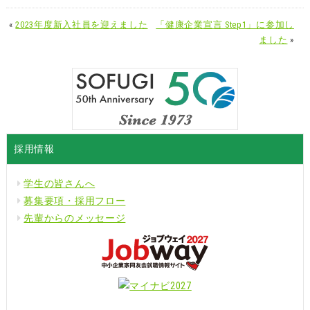
有
ク
ク
す
し
し
«
2023年度新入社員を迎えました
「健康企業宣言 Step1」に参加し
る
て
て
に
Twitter
LinkedIn
ました
»
は
で
で
ク
共
共
リ
有
有
ッ
(新
(新
ク
し
し
し
い
い
て
ウ
ウ
く
ィ
ィ
だ
ン
ン
さ
ド
ド
い
ウ
ウ
(新
で
で
採用情報
し
開
開
い
き
き
ウ
ま
ま
ィ
す)
す)
学生の皆さんへ
ン
ド
募集要項・採用フロー
ウ
で
先輩からのメッセージ
開
き
ま
す)