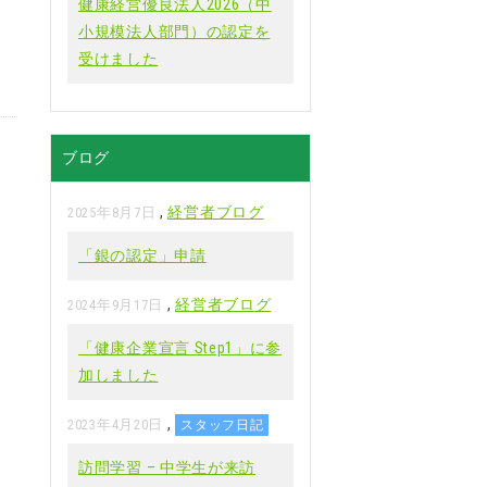
健康経営優良法人2026（中
小規模法人部門）の認定を
受けました
ブログ
,
経営者ブログ
2025年8月7日
「銀の認定」申請
,
経営者ブログ
2024年9月17日
「健康企業宣言 Step1」に参
加しました
,
2023年4月20日
スタッフ日記
訪問学習 – 中学生が来訪