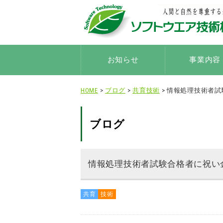
お知らせ
事業内容
HOME
>
ブログ
>
共育
技術
> 情報処理技術者
ブログ
情報処理技術者試験合格者に祝い
共育
技術