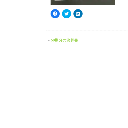
Facebook
ク
ク
で
リ
リ
共
ッ
ッ
有
ク
ク
す
し
し
る
て
て
に
Twitter
LinkedIn
«
50期分の決算書
は
で
で
ク
共
共
リ
有
有
ッ
(新
(新
ク
し
し
し
い
い
て
ウ
ウ
く
ィ
ィ
だ
ン
ン
さ
ド
ド
い
ウ
ウ
(新
で
で
し
開
開
い
き
き
ウ
ま
ま
ィ
す)
す)
ン
ド
ウ
で
開
き
ま