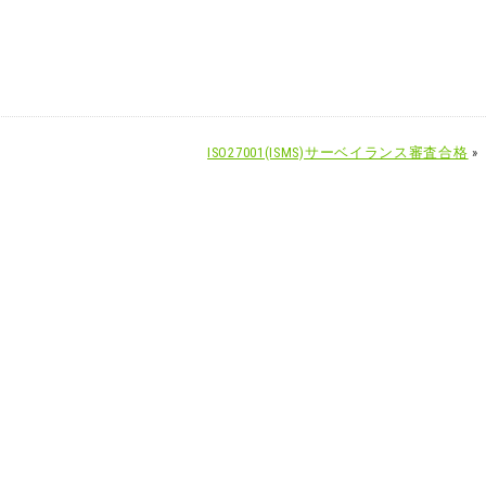
ISO27001(ISMS)サーベイランス審査合格
»