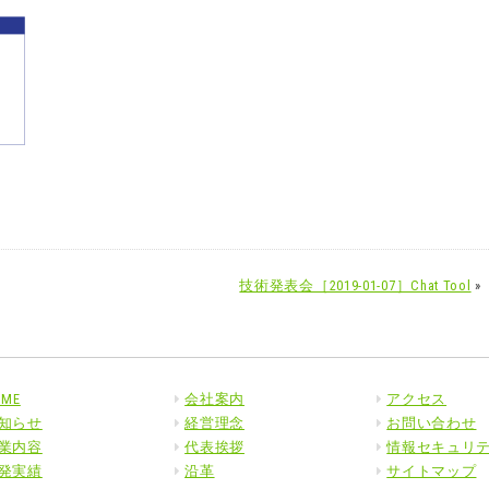
技術発表会［2019-01-07］Chat Tool
»
OME
会社案内
アクセス
知らせ
経営理念
お問い合わせ
業内容
代表挨拶
情報セキュリ
発実績
沿革
サイトマップ