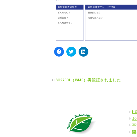
Facebook
ク
ク
で
リ
リ
共
ッ
ッ
有
ク
ク
す
し
し
る
て
て
に
Twitter
LinkedIn
«
ISO27001（ISMS）再認証されました
は
で
で
ク
共
共
リ
有
有
ッ
(新
(新
ク
し
し
し
い
い
て
ウ
ウ
く
ィ
ィ
H
だ
ン
ン
お
さ
ド
ド
い
ウ
ウ
事
(新
で
で
し
開
開
開
い
き
き