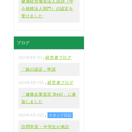
健康経営優良法人2026（中
小規模法人部門）の認定を
受けました
ブログ
,
経営者ブログ
2025年8月7日
「銀の認定」申請
,
経営者ブログ
2024年9月17日
「健康企業宣言 Step1」に参
加しました
,
2023年4月20日
スタッフ日記
訪問学習 – 中学生が来訪