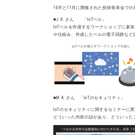
10月と11月に開催された技術発表会で
■J. K. さん 「IoTベル」
IoTベルを作成するワークショップに参
や仕組み、作成したベルの電子回路など
■M. K. さん 「IoTのセキュリティ」
IoTのセキュリティに関するセミナーに
どういった内容の話があり、どういった