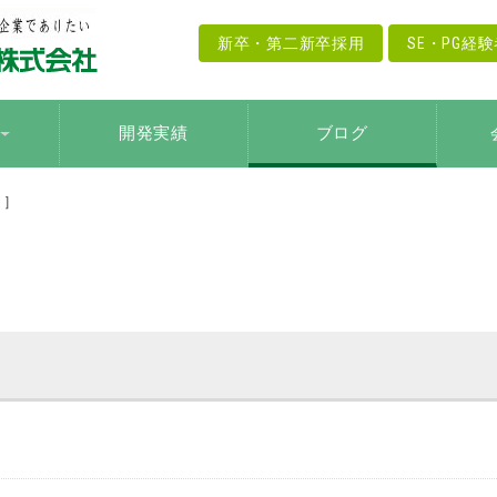
新卒・第二新卒採用
SE・PG経
開発実績
ブログ
1］