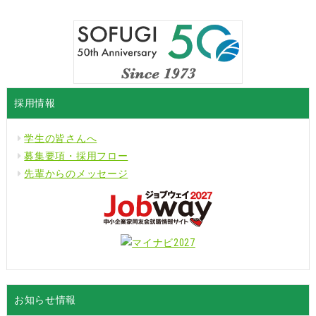
ク
共
共
リ
有
有
ッ
(新
(新
ク
し
し
し
い
い
て
ウ
ウ
く
ィ
ィ
だ
ン
ン
さ
ド
ド
い
ウ
ウ
(新
で
で
採用情報
し
開
開
い
き
き
ウ
ま
ま
ィ
す)
す)
学生の皆さんへ
ン
ド
募集要項・採用フロー
ウ
で
先輩からのメッセージ
開
き
ま
す)
お知らせ情報