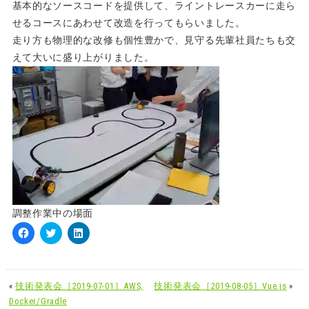
基本的なソースコードを提供して、
ライントレースカーに走ら
せるコースにあわせて改造を行ってもら
いました。
走り方も物理的な改修も個性豊かで、
見守る先輩社員たちも交
えて大いに盛り上がりました。
調整作業中の場面
Facebook
ク
ク
で
リ
リ
共
ッ
ッ
有
ク
ク
す
し
し
«
技術発表会［2019-07-01］AWS,
技術発表会［2019-08-05］Vue.js
»
る
て
て
に
Twitter
LinkedIn
Docker/Gradle
は
で
で